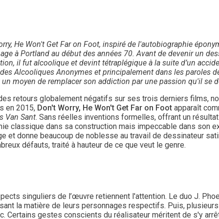
orry, He Won't Get Far on Foot, inspiré de l'autobiographie épon
age à Portland au début des années 70. Avant de devenir un des
ion, il fut alcoolique et devint tétraplégique à la suite d’un accid
 des Alcooliques Anonymes et principalement dans les paroles de
t un moyen de remplacer son addiction par une passion qu'il se d
 des retours globalement négatifs sur ses trois derniers films, 
s en 2015,
Don't Worry, He Won't Get Far on Foot
apparaît comm
s Van Sant
. Sans réelles inventions formelles, offrant un résult
hie classique dans sa construction mais impeccable dans son exé
 et donne beaucoup de noblesse au travail de dessinateur satir
reux défauts, traité à hauteur de ce que veut le genre.
ects singuliers de l’œuvre retiennent l'attention. Le duo J. Phoe
sant la matière de leurs personnages respectifs. Puis, plusieurs
c. Certains gestes conscients du réalisateur méritent de s'y arrê