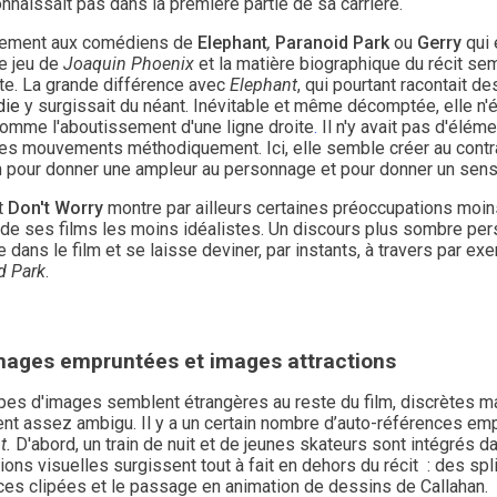
onnaissait pas dans la première partie de sa carrière.
rement aux comédiens de
Elephant
,
Paranoid Park
ou
Gerry
qui 
le jeu de
Joaquin Phoenix
et la matière biographique du récit se
ite. La grande différence avec
Elephant
, qui pourtant racontait d
die
y surgissait du néant. Inévitable et même décomptée, elle n'
omme l'aboutissement d'une ligne droite
.
Il n'y avait pas d'élém
les mouvements méthodiquement. Ici, elle semble créer au contrai
n pour donner une ampleur au personnage et pour donner un sens
t
Don't Worry
montre par ailleurs certaines préoccupations moi
e ses films les moins idéalistes. Un discours plus sombre persis
 dans le film et se laisse deviner, par instants, à travers par 
d Park
.
mages empruntées et images attractions
pes d'images semblent étrangères au reste du film, discrètes mai
ent assez ambigu. Il y a un certain nombre d’auto-références em
t.
D'abord, un train de nuit et de jeunes skateurs sont intégrés da
tions visuelles surgissent tout à fait en dehors du récit : des sp
es clipées et le passage en animation de dessins de Callahan.