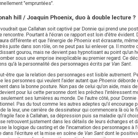
onnellement "empruntées".
onah hill / Joaquin Phoenix, duo à double lecture ?
 voudrait que Callahan soit captivé par Donnie qui prend une pos
 rencontre. Pourtant à l'écran ce rapport est loin d'être éviden
aura différente et que l'énergie de
Phoenix
est écrasante, même c
très juste dans son rôle, on ne peut pas lui enlever ça. Il montre 
dissant gourou, mais ne devient pas hypnotisant au point qu'un 
tomber sous une emprise inexplicable au premier regard. Ce déc
ns qu'à la personnalité des personnages écrits par
Van Sant.
ut-être que la relation des personnages est lisible autrement. P
e les personnes qui veulent l’aider autant que
Phoenix
déborde d
nt dans la bonne posture. Non pas de celui qu'on aide, mais de ce
evient pour lui cette personne dont les prêches l'intéressent mo
 seulement ses lumières au monde. De l'autre côté, pour Donnie
tionnel. Pas du tout comme les autres adeptes qu'il encourage po
e la leur, une carrière de dessinateur qui commencera là où le fi
 fragile face à Callahan, sa dépression puis sa maladie qu'il ch
se retrouvent justement dans les détails de leurs échanges et da
sse la logique du casting et de l'incarnation des personnages à
e dans l'écriture et la mise en scène de
Van Sant
dont le positivi