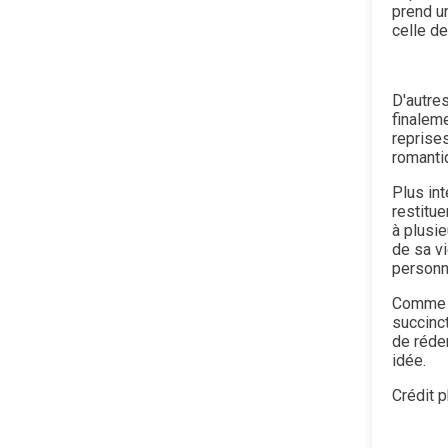
prend un
celle de
D'autres
finaleme
reprise
romanti
Plus in
restitu
à plusie
de sa vi
personna
Comme le
succinct
de réde
idée.
Crédit 