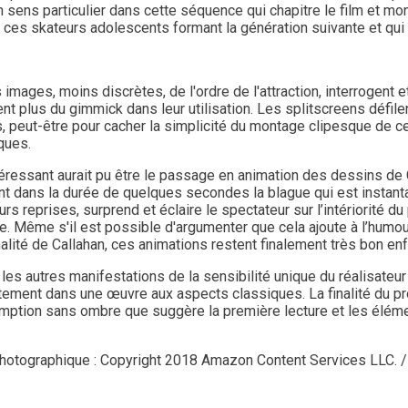
 sens particulier dans cette séquence qui chapitre le film et mont
 ces skateurs adolescents formant la génération suivante et qui fu
 images, moins discrètes, de l'ordre de l'attraction, interrogent 
nt plus du gimmick dans leur utilisation. Les splitscreens défile
s, peut-être pour cacher la simplicité du montage clipesque d
ques.
téressant aurait pu être le passage en animation des dessins de 
ent dans la durée de quelques secondes la blague qui est instant
urs reprises, surprend et éclaire le spectateur sur l’intériorité 
e. Même s'il est possible d'argumenter que cela ajoute à l’humou
lité de Callahan, ces animations restent finalement très bon enf
s autres manifestations de la sensibilité unique du réalisateur 
ement dans une œuvre aux aspects classiques. La finalité du proje
mption sans ombre que suggère la première lecture et les éléme
photographique :
Copyright 2018 Amazon Content Services LLC. / 