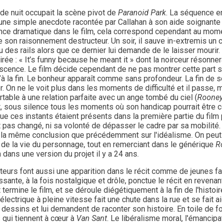
 de nuit occupait la scène pivot de
Paranoid Park
. La séquence 
 une simple anecdote racontée par Callahan à son aide soignante
nce dramatique dans le film, cela correspond cependant au moment
e son raisonnement destructeur. Un soir, il sauve in-extremis un
u des rails alors que ce dernier lui demande de le laisser mourir. 
irée : « It’s funny because he meant it » dont la noirceur résonn
scence. Le film décide cependant de ne pas montrer cette part s
u’à la fin. Le bonheur apparaît comme sans profondeur. La fin 
er. On ne le voit plus dans les moments de difficulté et il passe, 
table à une relation parfaite avec un ange tombé du ciel (
Rooney
 sous silence tous les moments où son handicap pourrait être co
e ces instants étaient présents dans la première partie du film 
 pas changé, ni sa volonté de dépasser le cadre par sa mobilité. 
 la même conclusion que précédemment sur l'idéalisme. On peut 
de la vie du personnage, tout en remerciant dans le générique
R
 dans une version du projet il y a 24 ans.
teurs font aussi une apparition dans le récit comme de jeunes 
ssante, à la fois nostalgique et drôle, ponctue le récit en revenant
 termine le film, et se déroule diégétiquement à la fin de l'histo
 électrique à pleine vitesse fait une chute dans la rue et se fait
 dessins et lui demandent de raconter son histoire. En toile de 
 qui tiennent à cœur à
Van Sant
. Le libéralisme moral, l'émancipa