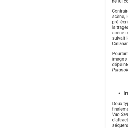
ne lui c
Contrai
scène, 
pré-écr
la
tragé
scène c
suivait 
Callaha
Pourtan
images d
dépeinte
Paranoï
I
Deux ty
finalem
Van San
d'attrac
séquenc