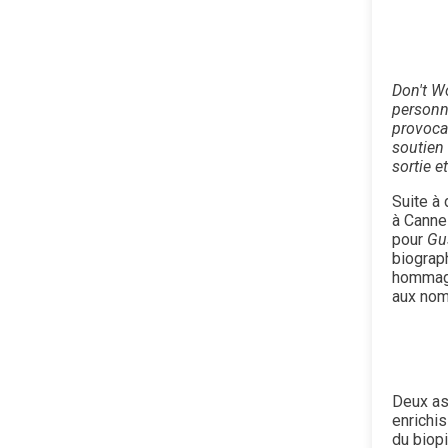
Don't W
personn
provocat
soutien
sortie e
Suite à
à Canne
pour
Gu
biograp
hommage
aux nomb
Deux asp
enrichis
du biopi