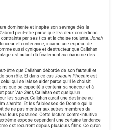
ture dominante et inspire son sevrage dès la
t. D’abord peut-être parce que les deux comédiens
ontrainte par ses tics et la chaise roulante.
Jonah
dou
ceur et contenance
, incarne une espèce de
homme aussi cynique et destructeur que Callahan
alage est autant dû finalement au charisme des
eut-être que Callahan déborde de son fauteuil et
e son rôle. Et dans ce cas
Joaquin Phoenix
est
lui qui se laisse aider parce qu'il le choisit.
ins que sa capacité à contenir sa noirceur et à
 et pour
Van Sant
, Callahan est quelqu'un
ur les sauver. Callahan aurait une destinée au-
lm s'arrête. Et les faiblesses de Donnie qui le
oisit de ne pas montrer aux autres membres du
ns leurs postures. Cette lecture contre-intuitive
 l'extrême expose cependant une certaine tendance
sme est récurrent depuis plusieurs films. Ce qu'on