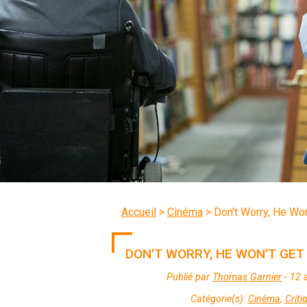
Accueil
>
Cinéma
>
Don't Worry, He Won
DON'T WORRY, HE WON'T GET
Publié par
Thomas Garnier
- 12 
Catégorie(s):
Cinéma
,
Criti