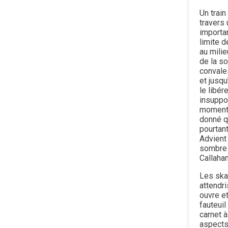
Un train
travers
importa
limite d
au milie
de la so
convale
et jusq
le libér
insuppor
moment,
donné qu
pourtant
Advient
sombre 
Callahan
Les ska
attendri
ouvre et
fauteuil
carnet à
aspects