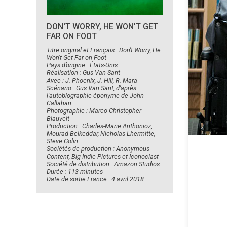
DON'T WORRY, HE WON'T GET
FAR ON FOOT
Titre original et Français : Don't Worry, He
Won't Get Far on Foot
Pays d’origine : États-Unis
Réalisation : Gus Van Sant
Avec : J. Phoenix, J. Hill, R. Mara
Scénario : Gus Van Sant, d'après
l'autobiographie éponyme de John
Callahan
Photographie : Marco Christopher
Blauvelt
Production : Charles-Marie Anthonioz,
Mourad Belkeddar, Nicholas Lhermitte,
Steve Golin
Sociétés de production : Anonymous
Content, Big Indie Pictures et Iconoclast
Société de distribution : Amazon Studios
Durée : 113 minutes
Date de sortie France : 4 avril 2018