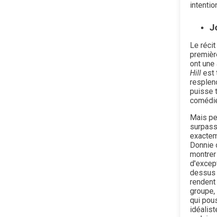
intenti
J
Le récit
première
ont une 
Hill
est 
resplen
puisse 
comédie
Mais pe
surpass
exacteme
Donnie d
montrer
d'excep
dessus d
rendent
groupe, 
qui pou
idéalist