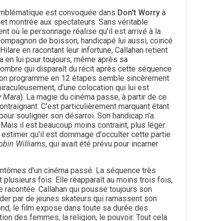
emblématique est convoquée dans
Don't Worry
à
 et montrée aux spectateurs. Sans véritable
 où le personnage réalise qu’il est arrivé à la
 compagnon de boisson, handicapé lui aussi, coincé
Hilare en racontant leur infortune, Callahan retient
era en lui pour toujours, même après sa
ombre qui disparaît du récit après cette séquence
de son programme en 12 étapes semble sincèrement
miraculeusement, d’une colocation qui lui est
 Mara
). La magie du cinéma passe, à partir de ce
ntraignant. C’est particulièrement marquant étant
pour souligner son désarroi. Son handicap n’a
Mais il est beaucoup moins contraint, plus léger.
estimer qu'il est dommage d'occulter cette partie
obin Williams
, qui avait été prévu pour incarner
fantômes d'un cinéma passé. La séquence très
 plusieurs fois. Elle réapparaît au moins trois fois,
ire racontée. Callahan qui pousse toujours son
 aider par de jeunes skateurs qui ramassent son
fond, le film expose dans toute sa durée des
tion des femmes, la religion, le pouvoir. Tout cela