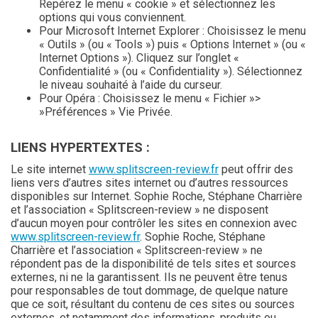
Repérez le menu « cookie » et sélectionnez les
options qui vous conviennent.
Pour Microsoft Internet Explorer : Choisissez le menu
« Outils » (ou « Tools ») puis « Options Internet » (ou «
Internet Options »). Cliquez sur l’onglet «
Confidentialité » (ou « Confidentiality »). Sélectionnez
le niveau souhaité à l’aide du curseur.
Pour Opéra : Choisissez le menu « Fichier »>
»Préférences » Vie Privée.
LIENS HYPERTEXTES :
Le site internet
www.splitscreen-review.fr
peut offrir des
liens vers d’autres sites internet ou d’autres ressources
disponibles sur Internet. Sophie Roche, Stéphane Charrière
et l’association « Splitscreen-review » ne disposent
d’aucun moyen pour contrôler les sites en connexion avec
www.splitscreen-review.fr
. Sophie Roche, Stéphane
Charrière et l’association « Splitscreen-review » ne
répondent pas de la disponibilité de tels sites et sources
externes, ni ne la garantissent. Ils ne peuvent être tenus
pour responsables de tout dommage, de quelque nature
que ce soit, résultant du contenu de ces sites ou sources
externes, et notamment des informations, produits ou