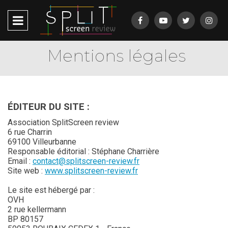
Mentions légales
ÉDITEUR DU SITE :
Association SplitScreen review
6 rue Charrin
69100 Villeurbanne
Responsable éditorial : Stéphane Charrière
Email :
contact@splitscreen-review.fr
Site web :
www.splitscreen-review.fr
Le site est hébergé par :
OVH
2 rue kellermann
BP 80157