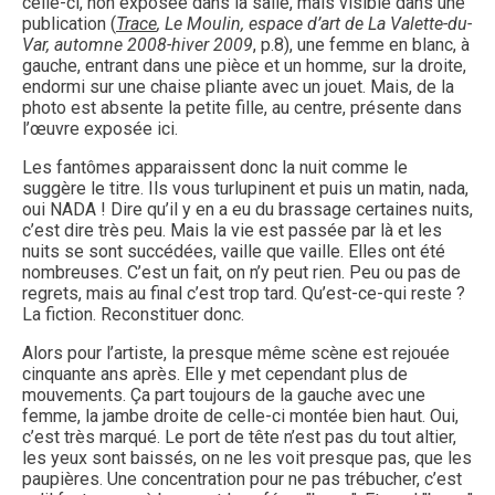
celle-ci, non exposée dans la salle, mais visible dans une
publication (
Trace
, Le Moulin, espace d’art de La Valette-du-
Var, automne 2008-hiver 2009
, p.8), une femme en blanc, à
gauche, entrant dans une pièce et un homme, sur la droite,
endormi sur une chaise pliante avec un jouet. Mais, de la
photo est absente la petite fille, au centre, présente dans
l’œuvre exposée ici.
Les fantômes apparaissent donc la nuit comme le
suggère le titre. Ils vous turlupinent et puis un matin, nada,
oui NADA ! Dire qu’il y en a eu du brassage certaines nuits,
c’est dire très peu. Mais la vie est passée par là et les
nuits se sont succédées, vaille que vaille. Elles ont été
nombreuses. C’est un fait, on n’y peut rien. Peu ou pas de
regrets, mais au final c’est trop tard. Qu’est-ce-qui reste ?
La fiction. Reconstituer donc.
Alors pour l’artiste, la presque même scène est rejouée
cinquante ans après. Elle y met cependant plus de
mouvements. Ça part toujours de la gauche avec une
femme, la jambe droite de celle-ci montée bien haut. Oui,
c’est très marqué. Le port de tête n’est pas du tout altier,
les yeux sont baissés, on ne les voit presque pas, que les
paupières. Une concentration pour ne pas trébucher, c’est