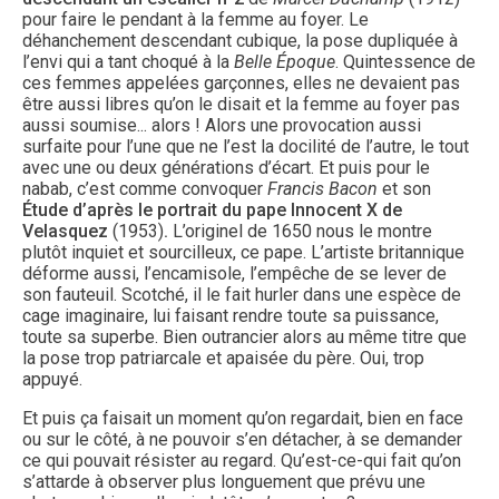
pour faire le pendant à la femme au foyer. Le
déhanchement descendant cubique, la pose dupliquée à
l’envi qui a tant choqué à la
Belle Époque
. Quintessence de
ces femmes appelées garçonnes, elles ne devaient pas
être aussi libres qu’on le disait et la femme au foyer pas
aussi soumise... alors ! Alors une provocation aussi
surfaite pour l’une que ne l’est la docilité de l’autre, le tout
avec une ou deux générations d’écart. Et puis pour le
nabab, c’est comme convoquer
Francis Bacon
et son
Étude
d’après
le portrait du pape
Innocent X de
Velasquez
(1953)
.
L’originel de 1650 nous le montre
plutôt inquiet et sourcilleux, ce pape. L’artiste britannique
déforme aussi, l’encamisole, l’empêche de se lever de
son fauteuil. Scotché, il le fait hurler dans une espèce de
cage imaginaire, lui faisant rendre toute sa puissance,
toute sa superbe. Bien outrancier alors au même titre que
la pose trop patriarcale et apaisée du père. Oui, trop
appuyé.
Et puis ça faisait un moment qu’on regardait, bien en face
ou sur le côté, à ne pouvoir s’en détacher, à se demander
ce qui pouvait résister au regard. Qu’est-ce-qui fait qu’on
s’attarde à observer plus longuement que prévu une