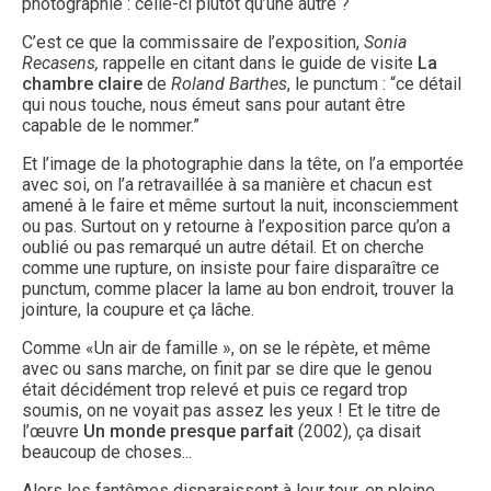
photographie : celle-ci plutôt qu’une autre ?
C’est ce que la commissaire de l’exposition,
Sonia
Recasens,
rappelle en citant dans le guide de visite
La
chambre claire
de
Roland Barthes
, le punctum : “ce détail
qui nous touche, nous émeut sans pour autant être
capable de le nommer.”
Et l’image de la photographie dans la tête, on l’a emportée
avec soi, on l’a retravaillée à sa manière et chacun est
amené à le faire et même surtout la nuit, inconsciemment
ou pas. Surtout on y retourne à l’exposition parce qu’on a
oublié ou pas remarqué un autre détail. Et on cherche
comme une rupture, on insiste pour faire disparaître ce
punctum, comme placer la lame au bon endroit, trouver la
jointure, la coupure et ça lâche.
Comme «Un air de famille », on se le répète, et même
avec ou sans marche, on finit par se dire que le genou
était décidément trop relevé et puis ce regard trop
soumis, on ne voyait pas assez les yeux ! Et le titre de
l’œuvre
Un monde presque parfait
(2002), ça disait
beaucoup de choses...
Alors les fantômes disparaissent à leur tour, en pleine