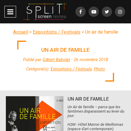
Accueil
>
Expositions / Festivals
>
Un air de famille
UN AIR DE FAMILLE
Publié par
Gilbert Babolat
- 26 novembre 2018
Catégorie(s):
Expositions / Festivals
,
Photo
UN AIR DE FAMILLE
Un Air de famille – parce que les
fantômes disparaissent au lever du
jour.
H2M - Hôtel Marron de Meillonnas
(espace d'art contemporain)