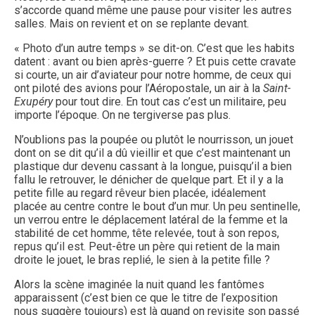
s’accorde quand même une pause pour visiter les autres
salles. Mais on revient et on se replante devant.
« Photo d’un autre temps » se dit-on. C’est que les habits
datent : avant ou bien après-guerre ? Et puis cette cravate
si courte, un air d’aviateur pour notre homme, de ceux qui
ont piloté des avions pour l’Aéropostale, un air à la
Saint-
Exupéry
pour tout dire. En tout cas c’est un militaire, peu
importe l’époque. On ne tergiverse pas plus.
N’oublions pas la poupée ou plutôt le nourrisson, un jouet
dont on se dit qu’il a dû vieillir et que c’est maintenant un
plastique dur devenu cassant à la longue, puisqu’il a bien
fallu le retrouver, le dénicher de quelque part. Et il y a la
petite fille au regard rêveur bien placée, idéalement
placée au centre contre le bout d’un mur. Un peu sentinelle,
un verrou entre le déplacement latéral de la femme et la
stabilité de cet homme, tête relevée, tout à son repos,
repus qu’il est. Peut-être un père qui retient de la main
droite le jouet, le bras replié, le sien à la petite fille ?
Alors la scène imaginée la nuit quand les fantômes
apparaissent (c’est bien ce que le titre de l’exposition
nous suggère toujours) est là quand on revisite son passé