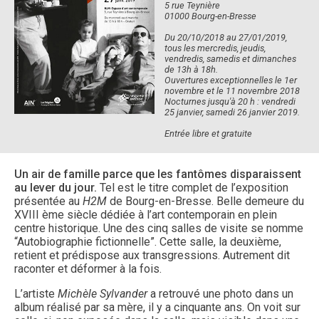
5 rue Teynière
01000 Bourg-en-Bresse
Du 20/10/2018 au 27/01/2019,
tous les mercredis, jeudis,
vendredis, samedis et dimanches
de 13h à 18h.
Ouvertures exceptionnelles le 1er
novembre et le 11 novembre 2018
Nocturnes jusqu'à 20 h : vendredi
25 janvier, samedi 26 janvier 2019.
Entrée libre et gratuite
Un air de famille
parce que les fantômes disparaissent
au lever du jour.
Tel est le titre complet de l’exposition
présentée au
H2M
de Bourg-en-Bresse. Belle demeure du
XVIII ème siècle dédiée à l’art contemporain en plein
centre historique. Une des cinq salles de visite se nomme
“Autobiographie fictionnelle”. Cette salle, la deuxième,
retient et prédispose aux transgressions. Autrement dit
raconter et déformer à la fois.
L’artiste
Michèle Sylvander
a retrouvé une photo dans un
album réalisé par sa mère, il y a cinquante ans. On voit sur