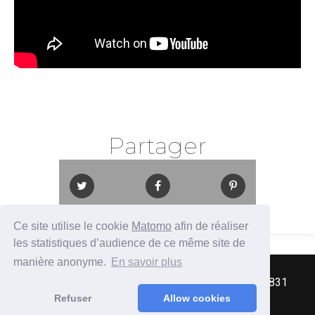
Partager
Ce site utilise le cookie
Matomo
afin de réaliser
les statistiques d’audience de ce même site de
manière anonyme.
En savoir plus
2017 - Association Split Screen Review / SIREN 831
043 864 - Tous droits réservés
Refuser
Allow cookies
Mentions légales