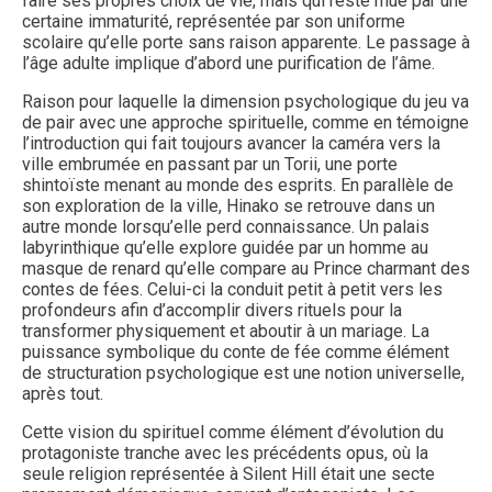
faire ses propres choix de vie, mais qui reste mue par une
certaine immaturité, représentée par son uniforme
scolaire qu’elle porte sans raison apparente. Le passage à
l’âge adulte implique d’abord une purification de l’âme.
Raison pour laquelle la dimension psychologique du jeu va
de pair avec une approche spirituelle, comme en témoigne
l’introduction qui fait toujours avancer la caméra vers la
ville embrumée en passant par un Torii, une porte
shintoïste menant au monde des esprits. En parallèle de
son exploration de la ville, Hinako se retrouve dans un
autre monde lorsqu’elle perd connaissance. Un palais
labyrinthique qu’elle explore guidée par un homme au
masque de renard qu’elle compare au Prince charmant des
contes de fées. Celui-ci la conduit petit à petit vers les
profondeurs afin d’accomplir divers rituels pour la
transformer physiquement et aboutir à un mariage. La
puissance symbolique du conte de fée comme élément
de structuration psychologique est une notion universelle,
après tout.
Cette vision du spirituel comme élément d’évolution du
protagoniste tranche avec les précédents opus, où la
seule religion représentée à Silent Hill était une secte