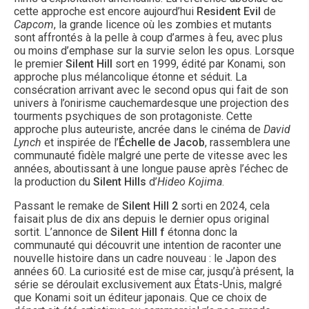
cette approche est encore aujourd’hui
Resident Evil
de
Capcom
, la grande licence où les zombies et mutants
sont affrontés à la pelle à coup d’armes à feu, avec plus
ou moins d’emphase sur la survie selon les opus. Lorsque
le premier
Silent Hill
sort en 1999, édité par Konami, son
approche plus mélancolique étonne et séduit. La
consécration arrivant avec le second opus qui fait de son
univers à l’onirisme cauchemardesque une projection des
tourments psychiques de son protagoniste. Cette
approche plus auteuriste, ancrée dans le cinéma de
David
Lynch
et inspirée de l’
Échelle de Jacob
, rassemblera une
communauté fidèle malgré une perte de vitesse avec les
années, aboutissant à une longue pause après l’échec de
la production du
Silent Hills
d’
Hideo Kojima
.
Passant le remake de
Silent Hill 2
sorti en 2024, cela
faisait plus de dix ans depuis le dernier opus original
sortit. L’annonce de
Silent Hill f
étonna donc la
communauté qui découvrit une intention de raconter une
nouvelle histoire dans un cadre nouveau : le Japon des
années 60. La curiosité est de mise car, jusqu’à présent, la
série se déroulait exclusivement aux États-Unis, malgré
que Konami soit un éditeur japonais. Que ce choix de