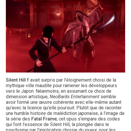
Silent Hill f
avait surpris par l’éloignement choisi de la
mythique ville maudite pour ramener les développeurs
vers le Japon. Néanmoins, en assumant ce choix de
dimension artistique,
NeoBards Entertainment
semble
avoir formé une œuvre cohérente avec elle-même autant
qu’avec la licence qu’elle poursuit. Plutôt que de raconter
une humble histoire de malédiction japonaise, à l’image de
la série des
Fatal Frame
, cet opus s’empare des codes
qui font l’essence de Silent Hill, la plongée dans le
psychisme par l’implication choisie du joueur, pour les