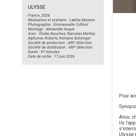
ULYSSE
France, 2026
Réalisation et scénario : Lætitia Masson
Photographie : Emmanuelle Collinot
Montage : Alexandre Auque
Avec : Élodie Bouchez, Stanislas Merhar,
Alphonse Roberts, Romane Bohringer
Société de production : ARP Sélection
Société de distribution : ARP Sélection
Durée : 97 minutes
Date de sortie : 17 juin 2026
Pour acc
Synopsi
Alice, c
Ils l’ap
s’interr
Ulysse 