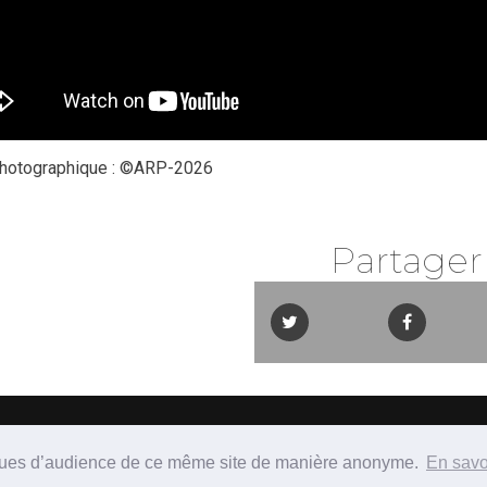
photographique : ©ARP-2026
Partager
sociation Split Screen Review / SIREN 831 043 864 - Tous droit
Mentions légales
stiques d’audience de ce même site de manière anonyme.
En savo