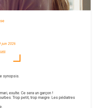
sse
9 juin 2026
ques
le synopsis.
mari, exulte. Ce sera un garçon !
ourbes. Trop petit, trop maigre. Les pédiatres
e.