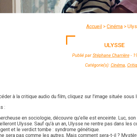
Accueil
>
Cinéma
>
Uly
ULYSSE
Publié par
Stéphane Charrière
- 1
Catégorie(s):
Cinéma
,
Criti
éder à la critique audio du film, cliquez sur l'image située sous 
s :
hercheuse en sociologie, découvre qu’elle est enceinte. Luc, son 
pelleront Ulysse. Sauf qu’à un an, Ulysse ne rentre pas dans les c
ogent et le verdict tombe : syndrome génétique.
ne sera pas comme les autres. Mais comment sera-t-il ? Mystèr