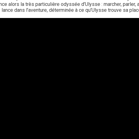
 alors la très particulière odyssée d’Ulysse : marcher, parler, 
e lance dans l’aventure, déterminée à ce qu’Ulysse trouve sa pla