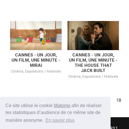
CANNES - UN JOUR,
CANNES - UN JOUR,
UN FILM, UNE MINUTE -
UN FILM, UNE MINUTE -
MIRAI
THE HOUSE THAT
JACK BUILT
Cinéma, Expositions / Festivals
Cinéma, Expositions / Festivals
❬ prev
1
…
11
12
13
14
15
…
18
next ❭
Ce site utilise le cookie
Matomo
afin de réaliser
les statistiques d’audience de ce même site de
manière anonyme.
En savoir plus
2017 - Association Split Screen Review / SIREN 831