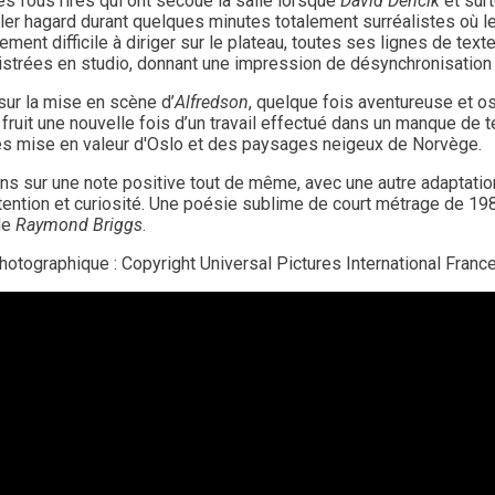
es fous rires qui ont secoué la salle lorsque
David Dencik
et surt
er hagard durant quelques minutes totalement surréalistes où le 
ment difficile à diriger sur le plateau, toutes ses lignes de text
strées en studio, donnant une impression de désynchronisation la
sur la mise en scène d’
Alfredson
, quelque fois aventureuse et o
e fruit une nouvelle fois d’un travail effectué dans un manque de
s mise en valeur d'Oslo et des paysages neigeux de Norvège.
ns sur une note positive tout de même, avec une autre adaptati
ttention et curiosité. Une poésie sublime de court métrage de 19
de
Raymond Briggs
.
photographique :
Copyright Universal Pictures International Franc