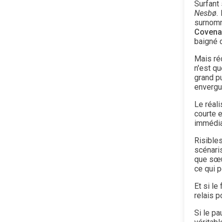
Surfant 
Nesbø.
surnomm
Covena
baigné d
Mais réc
n'est q
grand pu
envergu
Le réal
courte 
immédiat
Risible
scénari
que sœu
ce qui p
Et si le
relais 
Si le p