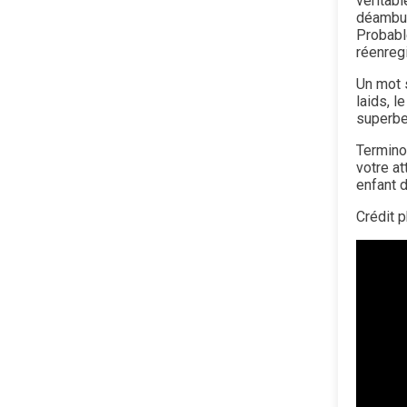
véritabl
déambul
Probable
réenregi
Un mot 
laids, l
superbe
Termino
votre a
enfant 
Crédit 