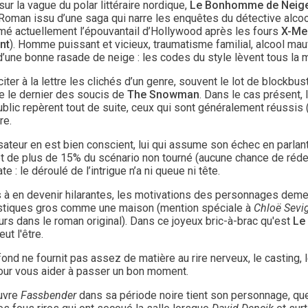
sur la vague du polar littéraire nordique,
Le Bonhomme de Neig
Roman issu d’une saga qui narre les enquêtes du détective alco
é actuellement l’épouvantail d’Hollywood après les fours
X-Me
nt
). Homme puissant et vicieux, traumatisme familial, alcool mauv
’une bonne rasade de neige : les codes du style lèvent tous la m
iter à la lettre les clichés d’un genre, souvent le lot de blockbu
ue le dernier des soucis de
The Snowman
. Dans le cas présent, 
blic repèrent tout de suite, ceux qui sont généralement réussis 
re.
isateur en est bien conscient, lui qui assume son échec en parla
et de plus de 15% du scénario non tourné (aucune chance de réde
e : le déroulé de l’intrigue n’a ni queue ni tête.
s à en devenir hilarantes, les motivations des personnages demeu
stiques gros comme une maison (mention spéciale à
Chloë Sevi
rs dans le roman original). Dans ce joyeux bric-à-brac qu'est
Le
eut l'être.
 fond ne fournit pas assez de matière au rire nerveux, le casting
pour vous aider à passer un bon moment.
auvre
Fassbender
dans sa période noire tient son personnage, qu