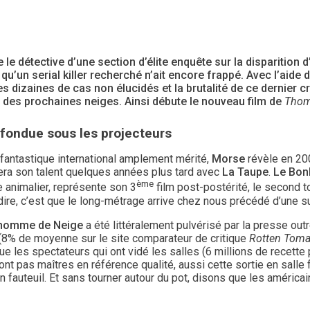
 le détective d’une section d’élite enquête sur la disparition 
t qu’un serial killer recherché n’ait encore frappé. Avec l’aide d’
es dizaines de cas non élucidés et la brutalité de ce dernier c
des prochaines neiges. Ainsi débute le nouveau film de
Thom
fondue sous les projecteurs
fantastique international amplement mérité,
Morse
révèle en 2
era son talent quelques années plus tard avec
La Taupe
.
Le Bon
ème
 animalier, représente son 3
film post-postérité, le second t
dire, c’est que le long-métrage arrive chez nous précédé d’une s
homme de Neige
a été littéralement pulvérisé par la presse outr
 (8% de moyenne sur le site comparateur de critique
Rotten Toma
ue les spectateurs qui ont vidé les salles (6 millions de recett
nt pas maîtres en référence qualité, aussi cette sortie en salle
 fauteuil. Et sans tourner autour du pot, disons que les américai