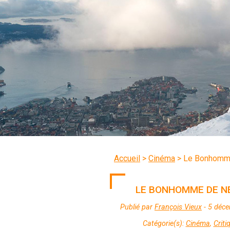
Accueil
>
Cinéma
>
Le Bonhomm
LE BONHOMME DE N
Publié par
François Vieux
- 5 déc
Catégorie(s):
Cinéma
,
Criti