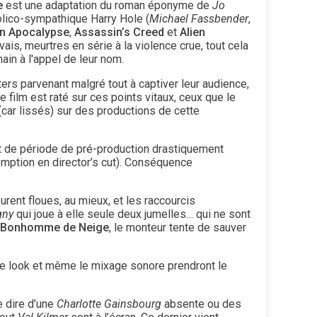
e
est une adaptation du roman éponyme de
Jo
olico-sympathique Harry Hole (
Michael Fassbender
,
n Apocalypse
,
Assassin’s Creed
et
Alien
ais, meurtres en série à la violence crue, tout cela
ain à l'appel de leur nom.
sters parvenant malgré tout à captiver leur audience,
le film est raté sur ces points vitaux, ceux que le
(car lissés) sur des productions de cette
nt de période de pré-production drastiquement
mption en director’s cut). Conséquence
rent floues, au mieux, et les raccourcis
gny
qui joue à elle seule deux jumelles… qui ne sont
 Bonhomme de Neige
, le monteur tente de sauver
, le look et même le mixage sonore prendront le
e dire d’une
Charlotte Gainsbourg
absente ou des