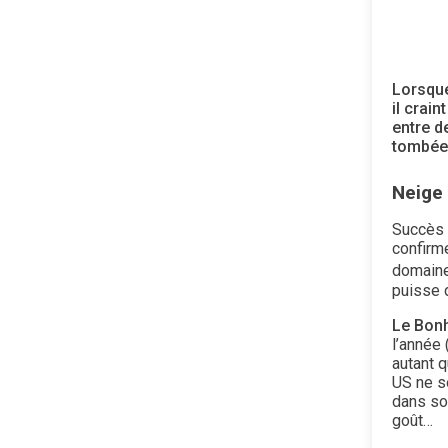
Lorsque
il crain
entre d
tombée 
Neige 
Succès 
confirm
domaine
puisse 
Le Bon
l’année
autant q
US ne so
dans son
goût…