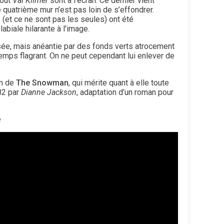
out
Val Kilmer
sont à l’écran. Ce dernier vient
quatrième mur n’est pas loin de s’effondrer.
e (et ce ne sont pas les seules) ont été
biale hilarante à l'image.
sée, mais anéantie par des fonds verts atrocement
 temps flagrant. On ne peut cependant lui enlever de
on de
The Snowman
, qui mérite quant à elle toute
82 par
Dianne Jackson
, adaptation d’un roman pour
e