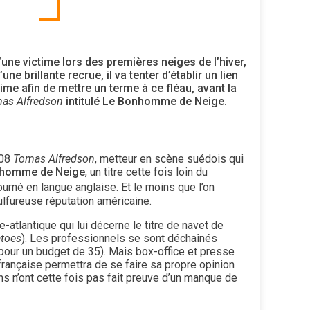
d’une victime lors des premières neiges de l’hiver,
une brillante recrue, il va tenter d’établir un lien
rime afin de mettre un terme à ce fléau, avant la
as Alfredson
intitulé Le Bonhomme de Neige.
008
Tomas Alfredson
, metteur en scène suédois qui
homme de Neige
, un titre cette fois loin du
ourné en langue anglaise. Et le moins que l’on
ulfureuse réputation américaine.
e-atlantique qui lui décerne le titre de navet de
toes
). Les professionnels se sont déchaînés
e pour un budget de 35). Mais box-office et presse
 française permettra de se faire sa propre opinion
ns n’ont cette fois pas fait preuve d’un manque de