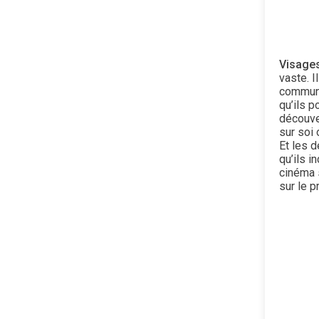
Visages
vaste. I
commune
qu’ils p
découver
sur soi 
Et les 
qu’ils i
cinéma 
sur le p