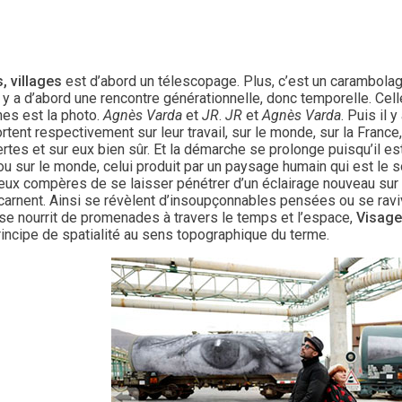
, villages
est d’abord un télescopage. Plus, c’est un carambolag
l y a d’abord une rencontre générationnelle, donc temporelle. Ce
s est la photo.
Agnès Varda
et
JR
.
JR
et
Agnès Varda
. Puis il
ortent respectivement sur leur travail, sur le monde, sur la France
tes et sur eux bien sûr. Et la démarche se prolonge puisqu’il es
ou sur le monde, celui produit par un paysage humain qui est le s
deux compères de se laisser pénétrer d’un éclairage nouveau sur
ncarnent. Ainsi se révèlent d’insoupçonnables pensées ou se ravi
se nourrit de promenades à travers le temps et l’espace,
Visage
rincipe de spatialité au sens topographique du terme.