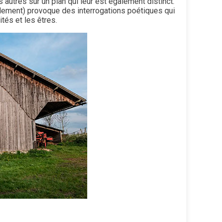
autres sur un plan qui leur est également distinct.
plement) provoque des interrogations poétiques qui
tés et les êtres.