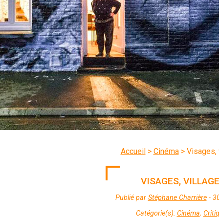
Accueil
>
Cinéma
>
Visages, 
VISAGES, VILLAG
Publié par
Stéphane Charrière
- 3
Catégorie(s):
Cinéma
,
Criti