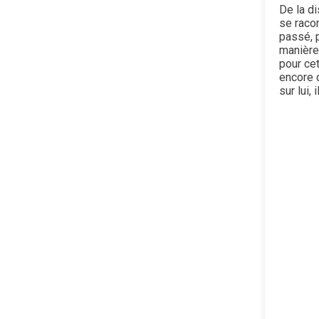
De la di
se raco
passé, p
manière
pour ce
encore 
sur lui, 