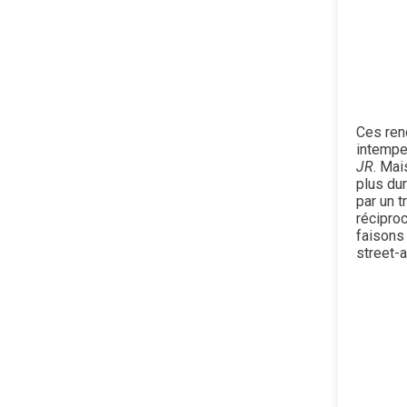
Ces renc
intempes
JR
. Mai
plus du
par un 
réciproc
faisons
street-a