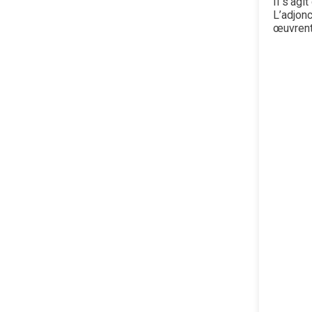
Il s’ag
L’adjon
œuvrent 