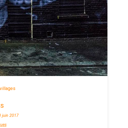
villages
ES
0 juin 2017
ques