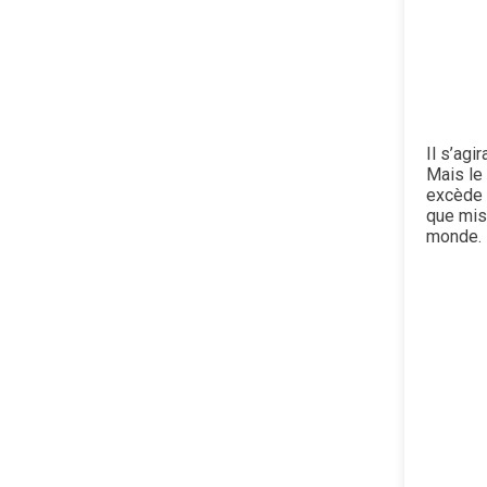
Il s’agi
Mais le 
excède l
que mis
monde.