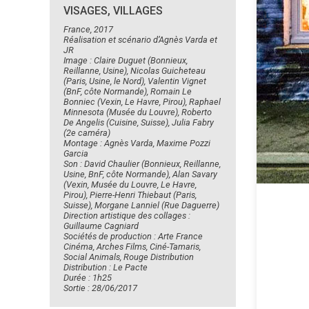
VISAGES, VILLAGES
France, 2017
Réalisation et scénario d’Agnès Varda et
JR
Image : Claire Duguet (Bonnieux,
Reillanne, Usine), Nicolas Guicheteau
(Paris, Usine, le Nord), Valentin Vignet
(BnF, côte Normande), Romain Le
Bonniec (Vexin, Le Havre, Pirou), Raphael
Minnesota (Musée du Louvre), Roberto
De Angelis (Cuisine, Suisse), Julia Fabry
(2e caméra)
Montage : Agnès Varda, Maxime Pozzi
Garcia
Son : David Chaulier (Bonnieux, Reillanne,
Usine, BnF, côte Normande), Alan Savary
(Vexin, Musée du Louvre, Le Havre,
Pirou), Pierre-Henri Thiebaut (Paris,
Suisse), Morgane Lanniel (Rue Daguerre)
Direction artistique des collages :
Guillaume Cagniard
Sociétés de production : Arte France
Cinéma, Arches Films, Ciné-Tamaris,
Social Animals, Rouge Distribution
Distribution : Le Pacte
Durée : 1h25
Sortie : 28/06/2017