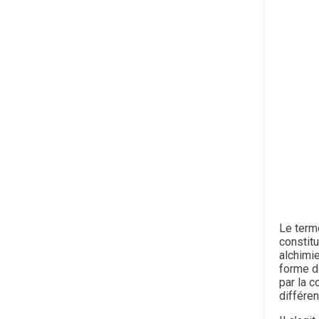
Le terme
constit
alchimie
forme de
par la c
différen