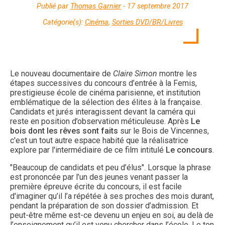
Publié par
Thomas Garnier
- 17 septembre 2017
Catégorie(s):
Cinéma
,
Sorties DVD/BR/Livres
Le nouveau documentaire de
Claire Simon
montre les
étapes successives du concours d’entrée à la Femis,
prestigieuse école de cinéma parisienne, et institution
emblématique de la sélection des élites à la française.
Candidats et jurés interagissent devant la caméra qui
reste en position d’observation méticuleuse. Après
Le
bois dont les rêves sont faits
sur le Bois de Vincennes,
c'est un tout autre espace habité que la réalisatrice
explore par l'intermédiaire de ce film intitulé
Le concours
.
"Beaucoup de candidats et peu d’élus". Lorsque la phrase
est prononcée par l’un des jeunes venant passer la
première épreuve écrite du concours, il est facile
d'imaginer qu’il l’a répétée à ses proches des mois durant,
pendant la préparation de son dossier d’admission. Et
peut-être même est-ce devenu un enjeu en soi, au delà de
l’enseignement qu’il est venu chercher dans l’école. Le ton