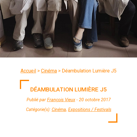
Accueil
>
Cinéma
>
Déambulation Lumière J5
DÉAMBULATION LUMIÈRE J5
Publié par
François Vieux
- 20 octobre 2017
Catégorie(s):
Cinéma
,
Expositions / Festivals