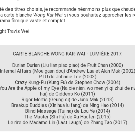
lité des titres choisis, je recommande néanmoins plus que chaud
 la carte blanche
Wong Kar-Wai
si vous souhaitez approcher les r
orama filmique vaste et complet.
ght Travis Wei
CARTE BLANCHE WONG KAR-WAI - LUMIÈRE 2017:
Durian Durian (Liu lian piao piao) de Fruit Chan (2000)
Infernal Affairs (Mou gaan dou) d’Andrew Lau et Alan Mak (2002
P.T.U de Johnnie Toe (2003)
Crazy Kung-Fu (Kung Fu) de Stephen Chow (2004)
You Are the Apple of my Eye (Na xie nian, wo men yi qi zhui de n
hai) de Giddens Ko (2011)
Rigor Mortis (Geung si) de Juno Mak (2013)
Breakup Buddies (Xin hua lu fang) de Ning Hao (2014)
Blind Massage (Tui na) de Lou Ye (2014)
The Master (Shi Fu) de Xu Haofen (2015)
Le rire de Madame Lin (Last Laugh) de Zhang Tao (2017)