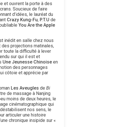
e et ouvrent la porte à des
écrans. Soucieux de faire
nnant d’idées, le lauréat du
rant
Crazy Kung-Fu
,
P.T.U
de
noubliable
You Are the Apple
st inédit en salle chez nous
t des projections matinales,
toute la difficulté à lever
ndu sur qui il est et
ès
Une Jeunesse Chinoise
en
'émotion des personnages
ui côtoie et apprécie par
 roman
Les Aveugles
de
Bi
entre de massage à Nanjing
 peu moins de deux heures, le
ngage cinématographique qui
 déstabilisent nos sens, le
r articuler une histoire
d’une chronique insipide sur «