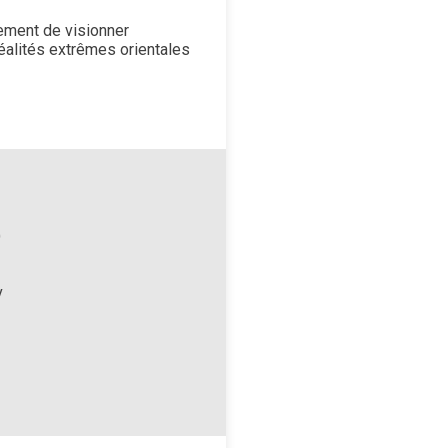
ement de visionner
éalités extrêmes orientales
)
v