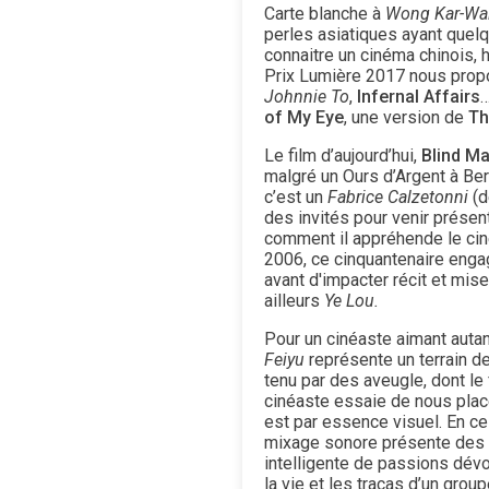
Carte blanche à
Wong Kar-Wa
perles asiatiques ayant quelqu
connaitre un cinéma chinois, h
Prix Lumière 2017 nous propo
Johnnie To
,
Infernal Affairs
…
of My Eye
, une version de
Th
Le film d’aujourd’hui,
Blind M
malgré un Ours d’Argent à Ber
c’est un
Fabrice Calzetonni
(d
des invités pour venir présent
comment il appréhende le cin
2006, ce cinquantenaire enga
avant d'impacter récit et m
ailleurs
Ye Lou.
Pour un cinéaste aimant autan
Feiyu
représente un terrain de
tenu par des aveugle, dont le
cinéaste essaie de nous place
est par essence visuel. En ce 
mixage sonore présente des in
intelligente de passions dév
la vie et les tracas d’un group