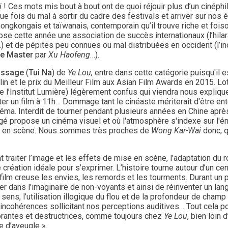
i
! Ces mots mis bout à bout ont de quoi réjouir plus d’un cinéphil
e fois du mal à sortir du cadre des festivals et arriver sur nos 
ongkongais et taïwanais, contemporain qu’il trouve riche et foiso
se cette année une association de succès internationaux (l’hila
) et de pépites peu connues ou mal distribuées en occident (l’i
e Master
par
Xu Haofeng
…).
assage
(
Tui Na
) de
Ye Lou,
entre dans cette catégorie puisqu'il e
lin et le prix du Meilleur Film aux Asian Film Awards en 2015. Lo
e l’Institut Lumière) légèrement confus qui viendra nous expliquer 
er un film à 11h… Dommage tant le cinéaste mériterait d'être ente
éma. Interdit de tourner pendant plusieurs années en Chine apr
gé propose un cinéma visuel et où l'atmosphère s'indexe sur l
ise en scène. Nous sommes très proches de
Wong Kar-Wai
donc, q
t traiter l’image et les effets de mise en scène, l’adaptation du
 création idéale pour s’exprimer. L’histoire tourne autour d’un c
 film creuse les envies, les remords et les tourments. Durant un
r dans l’imaginaire de non-voyants et ainsi de réinventer un la
sens, l’utilisation illogique du flou et de la profondeur de champ
cohérences sollicitant nos perceptions auditives… Tout cela pou
orantes et destructrices, comme toujours chez
Ye Lou
, bien loin 
e d’aveugle ».