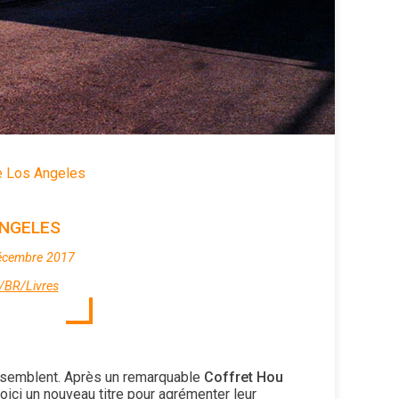
e Los Angeles
ANGELES
écembre 2017
/BR/Livres
essemblent. Après un remarquable
Coffret Hou
voici un nouveau titre pour agrémenter leur