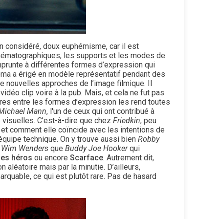
en considéré, doux euphémisme, car il est
cinématographiques, les supports et les modes de
runte à différentes formes d’expression qui
inéma a érigé en modèle représentatif pendant des
 nouvelles approches de l’image filmique. Il
idéo clip voire à la pub. Mais, et cela ne fut pas
ères entre les formes d’expression les rend toutes
Michael Mann
, l'un de ceux qui ont contribué à
 visuelles. C’est-à-dire que chez
Friedkin
, peu
m et comment elle coïncide avec les intentions de
l’équipe technique. On y trouve aussi bien
Robby
e
Wim Wenders
que
Buddy Joe Hooker
qui
des héros
ou encore
Scarface
. Autrement dit,
 aléatoire mais par la minutie. D’ailleurs,
rquable, ce qui est plutôt rare. Pas de hasard