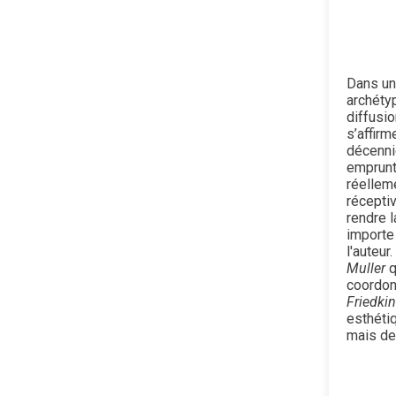
Dans un
archéty
diffusio
s’affirm
décenni
emprunte
réelleme
récepti
rendre 
importe 
l'auteur
Muller
q
coordonn
Friedkin
esthétiq
mais de