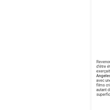
Revenon
d’être é
exerçai
Angele
avec un
films cr
autant d
superfic