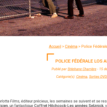
Accueil
>
Cinéma
>
Police Fédéral
POLICE FÉDÉRALE LOS 
Publié par
Stéphane Charrière
- 15 d
Catégorie(s):
Cinéma
,
Sorties DVD
rlotta Films
, éditeur précieux, les semaines se suivent et se r
Hsien
, un fantastique
Coffret Hitchcock-Les années Selznick
, 