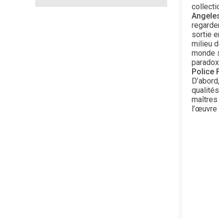
collecti
Angele
regarder
sortie e
milieu d
monde s
paradox
Police 
D’abord
qualités
maîtres
l’œuvre