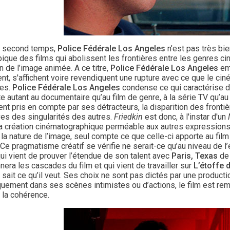
 second temps,
Police Fédérale Los Angeles
n’est pas très bi
pique des films qui abolissent les frontières entre les genres 
n de l’image animée. A ce titre,
Police Fédérale Los Angeles
emp
ent, s'affichent voire revendiquent une rupture avec ce que le c
es.
Police Fédérale Los Angeles
condense ce qui caractérise de
 autant au documentaire qu’au film de genre, à la série TV qu’au v
nt pris en compte par ses détracteurs, la disparition des fronti
ves des singularités des autres.
Friedkin
est donc, à l'instar d'un
la création cinématographique perméable aux autres expressions
la nature de l’image, seul compte ce que celle-ci apporte au fil
. Ce pragmatisme créatif se vérifie ne serait-ce qu’au niveau de 
ui vient de prouver l’étendue de son talent avec
Paris, Texas
d
era les cascades du film et qui vient de travailler sur
L’étoffe 
sait ce qu’il veut. Ses choix ne sont pas dictés par une production
uement dans ses scènes intimistes ou d’actions, le film est rema
 la cohérence.