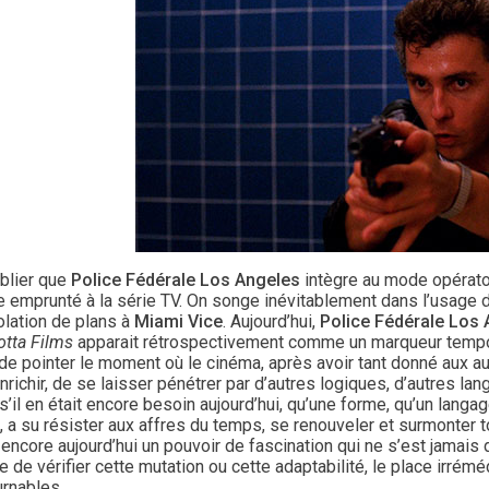
blier que
Police Fédérale Los Angeles
intègre au mode opérato
 emprunté à la série TV. On songe inévitablement dans l’usage d
olation de plans à
Miami Vice
. Aujourd’hui,
Police Fédérale Los
otta Films
apparait rétrospectivement comme un marqueur temporel,
de pointer le moment où le cinéma, après avoir tant donné aux a
nrichir, de se laisser pénétrer par d’autres logiques, d’autres la
s’il en était encore besoin aujourd’hui, qu’une forme, qu’un lan
, a su résister aux affres du temps, se renouveler et surmonter 
encore aujourd’hui un pouvoir de fascination qui ne s’est jamais
 de vérifier cette mutation ou cette adaptabilité, le place irrém
urnables.