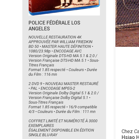
POLICE FÉDÉRALE LOS
ANGELES
NOUVELLE RESTAURATION 4K
APPROUVÉE PAR WILLIAM FRIEDKIN
BD 50 • MASTER HAUTE DÉFINITION •
1080/23.98p • ENCODAGE AVC
Version Originale DTS-HD MA 5.1 & 2.0 /
Version Française DTS-HD MA 5.1 • Sous-
Titres Français
Format 1.85 respecté • Couleurs • Durée
du Film : 116 mn
2 DVD 9 • NOUVEAU MASTER RESTAURÉ
• PAL • ENCODAGE MPEG-2
Version Originale Dolby Digital 5.1 & 2.0 /
Version Française Dolby Digital 5.1 •
Sous-Titres Français
Format 1.85 respecté • 16/9 compatible
4/3 • Couleurs • Durée du Film : 111 mn
COFFRET LIMITÉ ET NUMÉROTÉ À 3000
EXEMPLAIRES
ÉGALEMENT DISPONIBLE EN ÉDITION
Chez
Ca
SINGLE BLU-RAY
Hsiao 