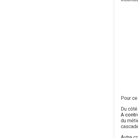
Pour ce
Du côté 
A cont
du métie
cascade
Autre c