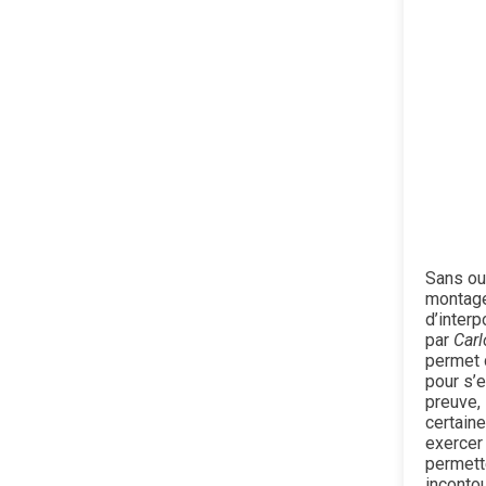
Sans ou
montage
d’interp
par
Carl
permet 
pour s’e
preuve, 
certaine
exercer 
permette
inconto