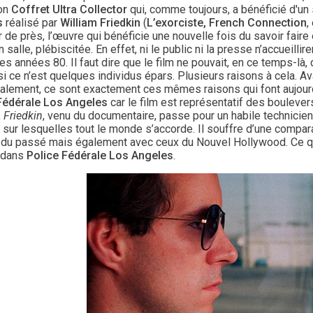
on
Coffret Ultra Collector
qui, comme toujours, a bénéficié d'un so
s
réalisé par
William Friedkin
(
L’exorciste, French Connection
,
 de près, l’œuvre qui bénéficie une nouvelle fois du savoir faire 
n salle, plébiscitée. En effet, ni le public ni la presse n’accueillir
es années 80. Il faut dire que le film ne pouvait, en ce temps-là
i ce n’est quelques individus épars. Plusieurs raisons à cela. A
alement, ce sont exactement ces mêmes raisons qui font aujourd’
Fédérale Los Angeles
car le film est représentatif des boulev
,
Friedkin
, venu du documentaire, passe pour un habile technicien,
 sur lesquelles tout le monde s’accorde. Il souffre d’une compar
 du passé mais également avec ceux du Nouvel Hollywood. Ce qui 
 dans
Police Fédérale Los Angeles
.