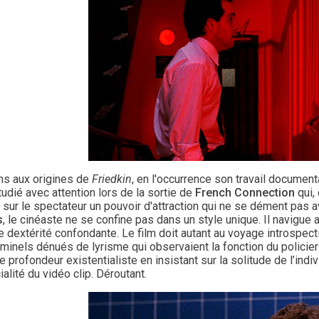
s aux origines de
Friedkin
, en l'occurrence son travail documen
tudié avec attention lors de la sortie de
French Connection
qui,
t sur le spectateur un pouvoir d'attraction qui ne se dément pas
s
, le cinéaste ne se confine pas dans un style unique. Il navigu
e dextérité confondante. Le film doit autant au voyage introspec
iminels dénués de lyrisme qui observaient la fonction du policie
e profondeur existentialiste en insistant sur la solitude de l’indi
ialité du vidéo clip. Déroutant.