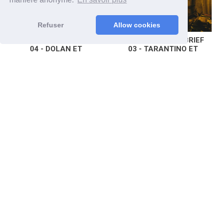
Refuser
Allow cookies
CANNES 2019 DEBRIEF
CANNES 2019 DEBRIEF
04 - DOLAN ET
03 - TARANTINO ET
DESPLECHIN
BONG JOON-HO
Cinéma
Cinéma
CANNES 2019 UN JOUR
CANNES 2019 DEBRIEF
UN FILM UNE MINUTE -
02 - SACHS ET LAXE
PARASITE DE BONG
Cinéma
JOON-HO
Cinéma